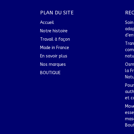
PLAN DU SITE
RE
Accueil
Soi
adap
Notre histoire
d’en
Travail à façon
Tran
Made in France
comm
En savoir plus
natu
Nos marques
Osma
la F
BOUTIQUE
Natu
Pour
auth
et c
Move
esse
mas
Bou