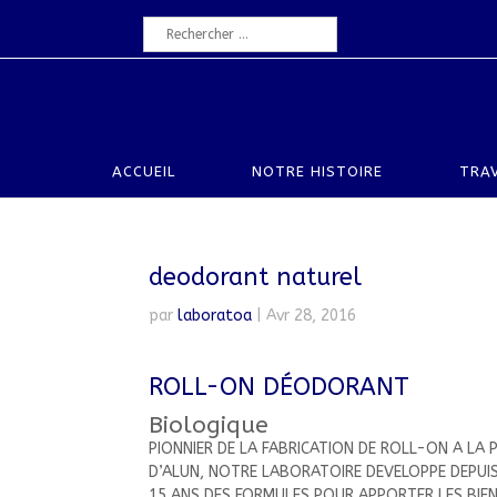
ACCUEIL
NOTRE HISTOIRE
TRAV
deodorant naturel
par
laboratoa
|
Avr 28, 2016
ROLL-ON DÉODORANT
Biologique
PIONNIER DE LA FABRICATION DE ROLL-ON A LA P
D’ALUN, NOTRE LABORATOIRE DEVELOPPE DEPUIS
15 ANS DES FORMULES POUR APPORTER LES BIEN