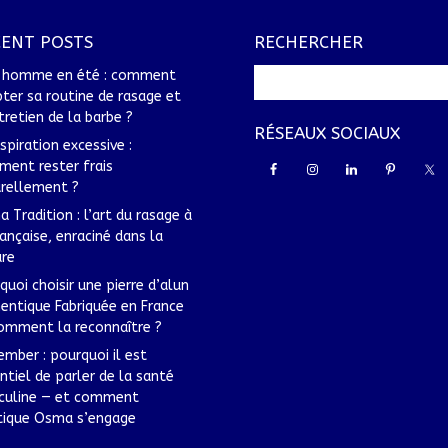
CENT POSTS
RECHERCHER
n homme en été : comment
ter sa routine de rasage et
tretien de la barbe ?
RÉSEAUX SOCIAUX
spiration excessive :
ent rester frais
rellement ?
 Tradition : l’art du rasage à
rançaise, enraciné dans la
re
quoi choisir une pierre d’alun
entique Fabriquée en France
omment la reconnaître ?
mber : pourquoi il est
ntiel de parler de la santé
culine — et comment
tique Osma s’engage